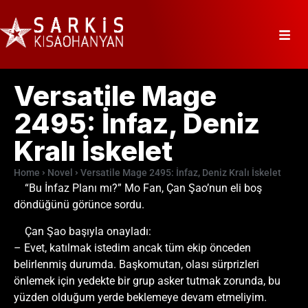
Versatile Mage
2495: İnfaz, Deniz
Kralı İskelet
Home
Novel
Versatile Mage 2495: İnfaz, Deniz Kralı İskelet
“Bu İnfaz Planı mı?” Mo Fan, Çan Şao’nun eli boş
döndüğünü görünce sordu.
Çan Şao başıyla onayladı:
– Evet, katılmak istedim ancak tüm ekip önceden
belirlenmiş durumda. Başkomutan, olası sürprizleri
önlemek için yedekte bir grup asker tutmak zorunda, bu
yüzden olduğum yerde beklemeye devam etmeliyim.