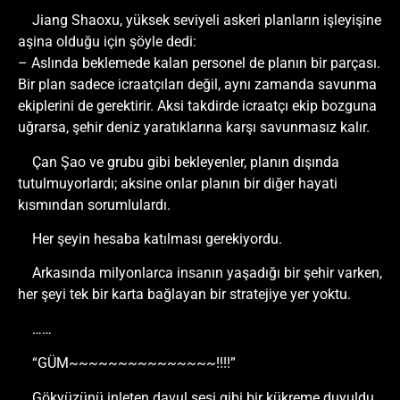
Jiang Shaoxu, yüksek seviyeli askeri planların işleyişine
aşina olduğu için şöyle dedi:
– Aslında beklemede kalan personel de planın bir parçası.
Bir plan sadece icraatçıları değil, aynı zamanda savunma
ekiplerini de gerektirir. Aksi takdirde icraatçı ekip bozguna
uğrarsa, şehir deniz yaratıklarına karşı savunmasız kalır.
Çan Şao ve grubu gibi bekleyenler, planın dışında
tutulmuyorlardı; aksine onlar planın bir diğer hayati
kısmından sorumlulardı.
Her şeyin hesaba katılması gerekiyordu.
Arkasında milyonlarca insanın yaşadığı bir şehir varken,
her şeyi tek bir karta bağlayan bir stratejiye yer yoktu.
……
“GÜM~~~~~~~~~~~~~~~!!!!”
Gökyüzünü inleten davul sesi gibi bir kükreme duyuldu,