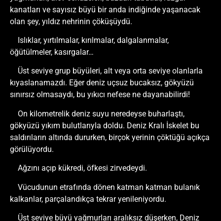
kanatları ve sayısız büyü bir anda indiğinde yaşanacak
olan şey, yıldız nehrinin çöküşüydü.
Islıklar, yırtılmalar, kırılmalar, dalgalanmalar,
öğütülmeler, kasırgalar…
Üst seviye grup büyüleri, alt veya orta seviye olanlarla
kıyaslanamazdı. Eğer deniz uçsuz bucaksız, gökyüzü
sınırsız olmasaydı, bu yıkıcı nefese ne dayanabilirdi!
On kilometrelik deniz suyu neredeyse buharlaştı,
gökyüzü yıkım bulutlarıyla doldu. Deniz Kralı İskelet bu
saldırıların altında dururken, birçok yerinin çöktüğü açıkça
görülüyordu.
Ağzını açıp kükredi, öfkesi zirvedeydi.
Vücudunun etrafında dönen katman katman bulanık
kalkanlar, parçalandıkça tekrar yenileniyordu.
Üst seviye büyü yağmurları aralıksız düşerken, Deniz