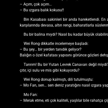
– Açım, çok açım…
– Bu ızgara balık kokusu!!
Bin Kasabası sakinleri bir anda hareketlendi. En
karşılarında devasa, altın rengi, baharatlarla süslen
Bu bir balina mıydı? Nasıl bu kadar büyük olabilir
Wei Rong dikkatle incelemeye başladı:
– Bu şey… bir yerden tanıdık geliyor?
Balığın o özel kafatası yapısını görünce gözleri dehş
Tanrım! Bu bir Yutan Levrek Canavarı değil miydi?
çıtır, içi sulu ve mis gibi kokuyordu?
Wei Rong donup kalmıştı, dili tutulmuştu:
– Mo Fan, sen… sen deniz yaratığını nasıl ızgara yap
Mo Fan:
– Merak etme, eti çok kaliteli, yaşlılar bile rahatça ç