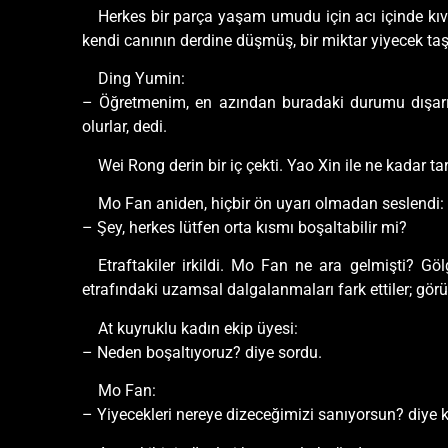
Herkes bir parça yaşam umudu için acı içinde kıvr
kendi canının derdine düşmüş, bir miktar yiyecek ta
Ding Yumin:
– Öğretmenim, en azından buradaki durumu dışarıy
olurlar, dedi.
Wei Rong derin bir iç çekti. Yao Xin ile ne kadar tar
Mo Fan aniden, hiçbir ön uyarı olmadan seslendi:
– Şey, herkes lütfen orta kısmı boşaltabilir mi?
Etraftakiler irkildi. Mo Fan ne ara gelmişti? Gö
etrafındaki uzamsal dalgalanmaları fark ettiler; gör
At kuyruklu kadın ekip üyesi:
– Neden boşaltıyoruz? diye sordu.
Mo Fan:
– Yiyecekleri nereye dizeceğimizi sanıyorsun? diye ka