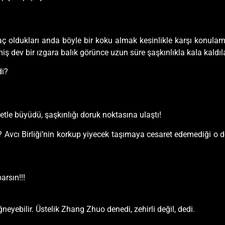
 aç oldukları anda böyle bir koku almak kesinlikle karşı konula
miş dev bir ızgara balık görünce uzun süre şaşkınlıkla kala kaldıla
di?
etle büyüdü, şaşkınlığı doruk noktasına ulaştı!
 Avcı Birliği’nin korkup yiyecek taşımaya cesaret edemediği o de
arsın!!!
iğneyebilir. Üstelik Zhang Zhuo denedi, zehirli değil, dedi.