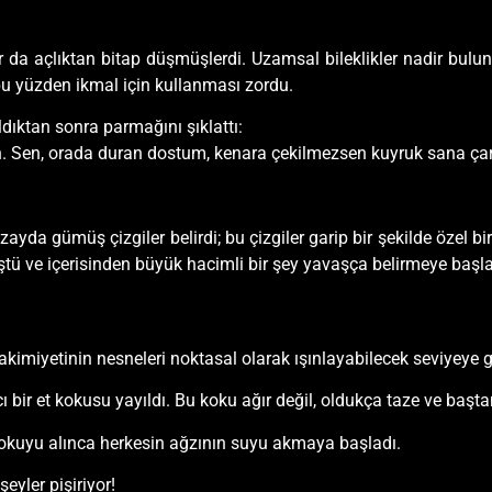
r da açlıktan bitap düşmüşlerdi. Uzamsal bileklikler nadir bul
, bu yüzden ikmal için kullanması zordu.
ldıktan sonra parmağını şıklattı:
lin. Sen, orada duran dostum, kenara çekilmezsen kuyruk sana ç
da gümüş çizgiler belirdi; bu çizgiler garip bir şekilde özel bir
nüştü ve içerisinden büyük hacimli bir şey yavaşça belirmeye başla
imiyetinin nesneleri noktasal olarak ışınlayabilecek seviyeye ge
 bir et kokusu yayıldı. Bu koku ağır değil, oldukça taze ve baştan
 kokuyu alınca herkesin ağzının suyu akmaya başladı.
şeyler pişiriyor!