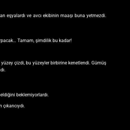
unan eşyalardı ve avcı ekibinin maaşı buna yetmezdi.
arpacak… Tamam, şimdilik bu kadar!
 yüzey çizdi, bu yüzeyler birbirine kenetlendi. Gümüş
dı.
ldiğini beklemiyorlardı.
 çıkarıcıydı.