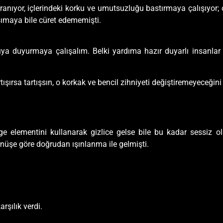
anıyor, içlerindeki korku ve umutsuzluğu bastırmaya çalışıyor; 
şımaya bile cüret edememişti.
a duyurmaya çalışalım. Belki yardıma hazır duyarlı insanlar
tışırsa tartışsın, o korkak ve bencil zihniyeti değiştiremeyeceğini
lge elementini kullanarak gizlice gelse bile bu kadar sessiz ol
ünüşe göre doğrudan ışınlanma ile gelmişti.
rşılık verdi.