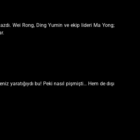
mazdı. Wei Rong, Ding Yumin ve ekip lideri Ma Yong;
r.
niz yaratığıydı bu! Peki nasıl pişmişti… Hem de dışı