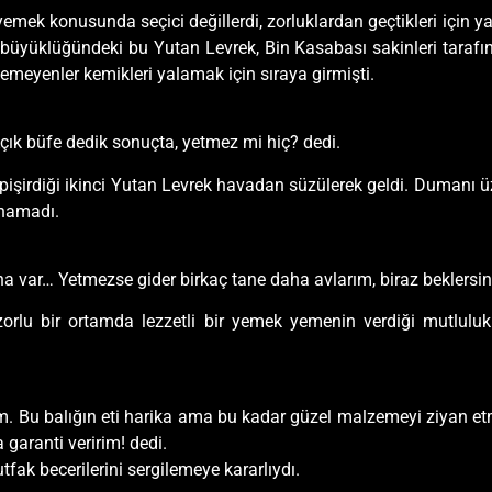
yemek konusunda seçici değillerdi, zorluklardan geçtikleri için y
 büyüklüğündeki bu Yutan Levrek, Bin Kasabası sakinleri tarafın
lenemeyenler kemikleri yalamak için sıraya girmişti.
Açık büfe dedik sonuçta, yetmez mi hiç? dedi.
 pişirdiği ikinci Yutan Levrek havadan süzülerek geldi. Dumanı üz
anamadı.
 var… Yetmezse gider birkaç tane daha avlarım, biraz beklersiniz
orlu bir ortamda lezzetli bir yemek yemenin verdiği mutluluk 
im. Bu balığın eti harika ama bu kadar güzel malzemeyi ziyan 
a garanti veririm! dedi.
ak becerilerini sergilemeye kararlıydı.