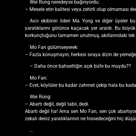
Wei Rong neredeyse bağırıyordu:
– Mesele etin kalitesi veya zehirli olup olmaması deği
Avcı ekibinin lideri Ma Yong ve diğer üyeler b
yaratıklarını görünce kaçacak yer arardı. Bu büyük 
korkunçluğunu tamamen unutmuş, akıllarındaki tek
Mo Fan gülümseyerek:
– Fazla konuşmayın, herkesi sıraya dizin de yemeğe 
– Daha önce bahsettiğin açık büfe bu muydu??
Mo Fan:
– Evet, köylüler bu kadar zahmet çekip hala bu kadar
Wei Rong:
– Abartı değil, değil tabii, dedi.
Abartı değil ha! Ama sen Mo Fan, sen çok abartıyor
zekalı deniz yaratıklarının ne hissedeceğini hiç dü
…