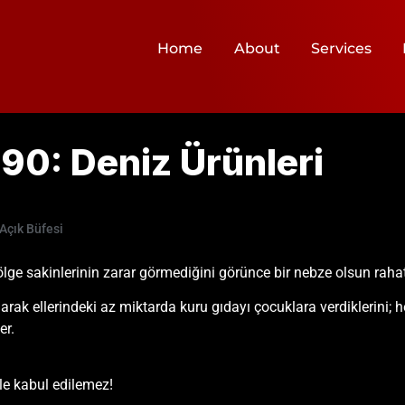
Home
About
Services
90: Deniz Ürünleri
Açık Büfesi
lge sakinlerinin zarar görmediğini görünce bir nebze olsun rahat
ak ellerindeki az miktarda kuru gıdayı çocuklara verdiklerini; herke
er.
kle kabul edilemez!