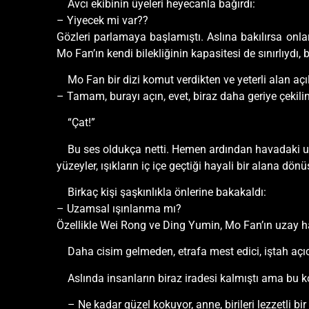
Avcı ekibinin üyeleri heyecanla bağırdı:
– Yiyecek mi var??
Gözleri parlamaya başlamıştı. Aslına bakılırsa onla
Mo Fan’ın kendi bilekliğinin kapasitesi de sınırlıydı
Mo Fan bir dizi komut verdikten ve yeterli alan açı
– Tamam, burayı açın, evet, biraz daha geriye çeki
“Çat!”
Bu ses oldukça netti. Hemen ardından havadaki uzay
yüzeyler, ışıkların iç içe geçtiği hayali bir alana dö
Birkaç kişi şaşkınlıkla önlerine bakakaldı:
– Uzamsal ışınlanma mı?
Özellikle Wei Rong ve Ding Yumin, Mo Fan’ın uzay hak
Daha cisim gelmeden, etrafa mest edici, iştah açıcı
Aslında insanların biraz iradesi kalmıştı ama bu
– Ne kadar güzel kokuyor, anne, birileri lezzetli bir 