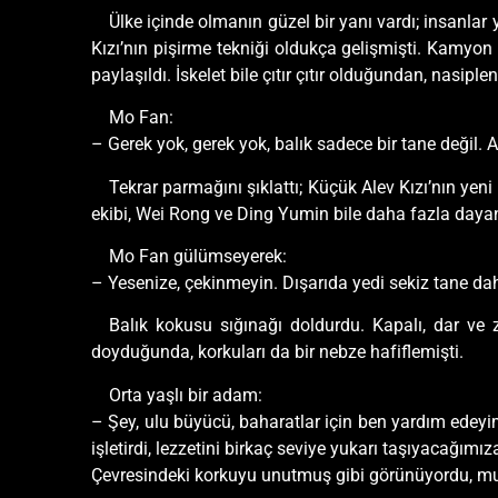
Ülke içinde olmanın güzel bir yanı vardı; insanlar 
Kızı’nın pişirme tekniği oldukça gelişmişti. Kamyon
paylaşıldı. İskelet bile çıtır çıtır olduğundan, nasip
Mo Fan:
– Gerek yok, gerek yok, balık sadece bir tane değil. 
Tekrar parmağını şıklattı; Küçük Alev Kızı’nın yeni
ekibi, Wei Rong ve Ding Yumin bile daha fazla day
Mo Fan gülümseyerek:
– Yesenize, çekinmeyin. Dışarıda yedi sekiz tane daha
Balık kokusu sığınağı doldurdu. Kapalı, dar ve z
doyduğunda, korkuları da bir nebze hafiflemişti.
Orta yaşlı bir adam:
– Şey, ulu büyücü, baharatlar için ben yardım edey
işletirdi, lezzetini birkaç seviye yukarı taşıyacağımız
Çevresindeki korkuyu unutmuş gibi görünüyordu, mutf