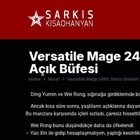
Versatile Mage 24
Açık Büfesi
Home
Novel
Versatile Mage 2490: Deniz Ürünleri 
Ding Yumin ve Wei Rong, sığınağa girdiklerinde bö
Ancak kısa süre sonra, yaşlıların açlıklarına dayanar
Bu manzara karşısında içleri sızladı, çaresiz hissettil
Wei Rong bunu düşündükçe daha da öfkelendi:
– Yao Xin ile gidip hesaplaşmalıyım, yaptığı kesinli