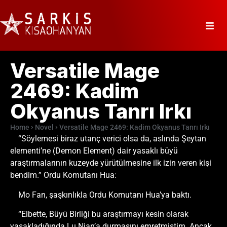
Versatile Mage
2469: Kadim
Okyanus Tanrı Irkı
Home
Novel
Versatile Mage 2469: Kadim Okyanus Tanrı Irkı
“Söylemesi biraz utanç verici olsa da, aslında Şeytan
elementi’ne (Demon Element) dair yasaklı büyü
araştırmalarının kuzeyde yürütülmesine ilk izin veren kişi
bendim.” Ordu Komutanı Hua:
Mo Fan, şaşkınlıkla Ordu Komutanı Hua’ya baktı.
“Elbette, Büyü Birliği bu araştırmayı kesin olarak
yasakladığında Lu Nian’a durmasını emretmiştim. Ancak