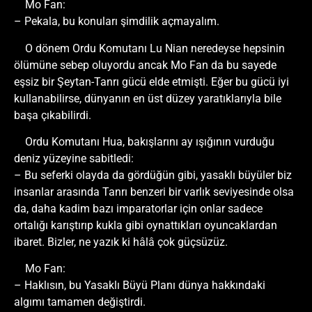
Mo Fan:
– Pekala, bu konuları şimdilik açmayalım.
O dönem Ordu Komutanı Lu Nian neredeyse hepsinin
ölümüne sebep oluyordu ancak Mo Fan da bu sayede
eşsiz bir Şeytan-Tanrı gücü elde etmişti. Eğer bu gücü iyi
kullanabilirse, dünyanın en üst düzey yaratıklarıyla bile
başa çıkabilirdi.
Ordu Komutanı Hua, bakışlarını ay ışığının vurduğu
deniz yüzeyine sabitledi:
– Bu seferki olayda da gördüğün gibi, yasaklı büyüler biz
insanlar arasında Tanrı benzeri bir varlık seviyesinde olsa
da, daha kadim bazı imparatorlar için onlar sadece
ortalığı karıştırıp kukla gibi oynattıkları oyuncaklardan
ibaret. Bizler, ne yazık ki hâlâ çok güçsüzüz.
Mo Fan:
– Haklısın, bu Yasaklı Büyü Planı dünya hakkındaki
algımı tamamen değiştirdi.