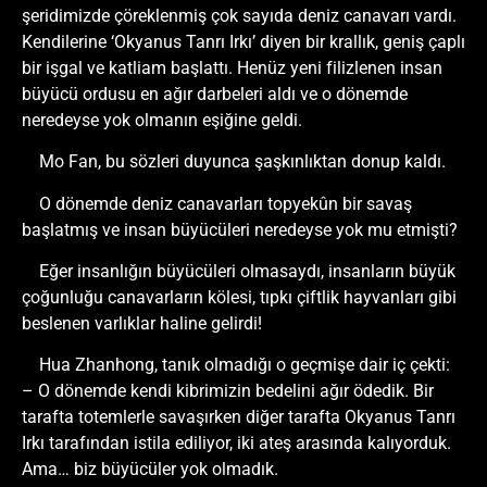
şeridimizde çöreklenmiş çok sayıda deniz canavarı vardı.
Kendilerine ‘Okyanus Tanrı Irkı’ diyen bir krallık, geniş çaplı
bir işgal ve katliam başlattı. Henüz yeni filizlenen insan
büyücü ordusu en ağır darbeleri aldı ve o dönemde
neredeyse yok olmanın eşiğine geldi.
Mo Fan, bu sözleri duyunca şaşkınlıktan donup kaldı.
O dönemde deniz canavarları topyekûn bir savaş
başlatmış ve insan büyücüleri neredeyse yok mu etmişti?
Eğer insanlığın büyücüleri olmasaydı, insanların büyük
çoğunluğu canavarların kölesi, tıpkı çiftlik hayvanları gibi
beslenen varlıklar haline gelirdi!
Hua Zhanhong, tanık olmadığı o geçmişe dair iç çekti:
– O dönemde kendi kibrimizin bedelini ağır ödedik. Bir
tarafta totemlerle savaşırken diğer tarafta Okyanus Tanrı
Irkı tarafından istila ediliyor, iki ateş arasında kalıyorduk.
Ama… biz büyücüler yok olmadık.