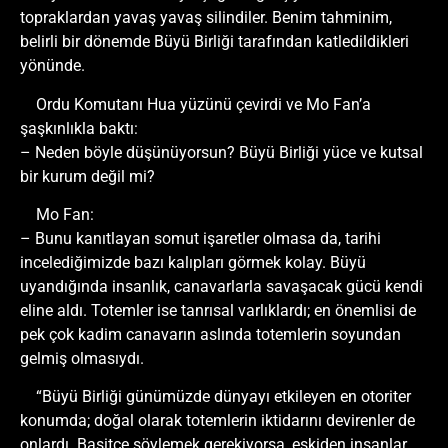
topraklardan yavaş yavaş silindiler. Benim tahminim,
belirli bir dönemde Büyü Birliği tarafından katledildikleri
yönünde.
Ordu Komutanı Hua yüzünü çevirdi ve Mo Fan’a
şaşkınlıkla baktı:
– Neden böyle düşünüyorsun? Büyü Birliği yüce ve kutsal
bir kurum değil mi?
Mo Fan:
– Bunu kanıtlayan somut işaretler olmasa da, tarihi
incelediğimizde bazı kalıpları görmek kolay. Büyü
uyandığında insanlık, canavarlarla savaşacak gücü kendi
eline aldı. Totemler ise tanrısal varlıklardı; en önemlisi de
pek çok kadim canavarın aslında totemlerin soyundan
gelmiş olmasıydı.
“Büyü Birliği günümüzde dünyayı etkileyen en otoriter
konumda; doğal olarak totemlerin iktidarını devirenler de
onlardı. Basitçe söylemek gerekiyorsa, eskiden insanlar